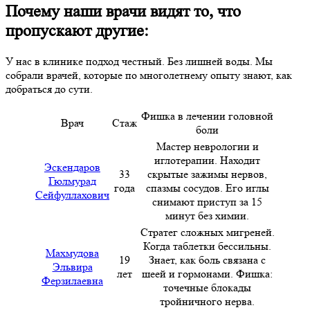
Почему наши врачи видят то, что
пропускают другие:
У нас в клинике подход честный. Без лишней воды. Мы
собрали врачей, которые по многолетнему опыту знают, как
добраться до сути.
Фишка в лечении головной
Врач
Стаж
боли
Мастер неврологии и
иглотерапии. Находит
Эскендаров
33
скрытые зажимы нервов,
Гюлмурад
года
спазмы сосудов. Его иглы
Сейфуллахович
снимают приступ за 15
минут без химии.
Стратег сложных мигреней.
Когда таблетки бессильны.
Махмудова
19
Знает, как боль связана с
Эльвира
лет
шеей и гормонами. Фишка:
Ферзилаевна
точечные блокады
тройничного нерва.