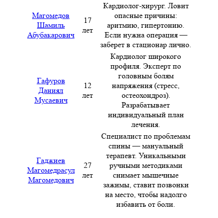
Кардиолог-хирург. Ловит
Магомедов
опасные причины:
17
Шамиль
аритмию, гипертонию.
лет
Абубакарович
Если нужна операция —
заберет в стационар лично.
Кардиолог широкого
профиля. Эксперт по
головным болям
Гафуров
12
напряжения (стресс,
Даниял
лет
остеохондроз).
Мусаевич
Разрабатывает
индивидуальный план
лечения.
Специалист по проблемам
спины — мануальный
терапевт. Уникальными
Гаджиев
27
ручными методиками
Магомедрасул
лет
снимает мышечные
Магомедович
зажимы, ставит позвонки
на место, чтобы надолго
избавить от боли.