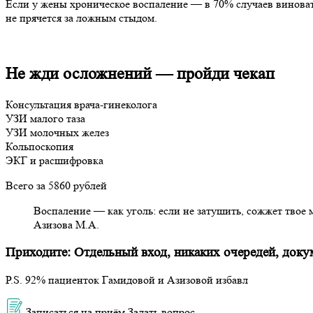
Если у жены хроническое воспаление — в 70% случаев виноват
не прячется за ложным стыдом.
Не жди осложнений — пройди чекап
Консультация врача-гинеколога
УЗИ малого таза
УЗИ молочных желез
Кольпоскопия
ЭКГ и расшифровка
Всего за 5860 рублей
Воспаление — как уголь: если не затушить, сожжет твое 
Азизова М.А.
Приходите: Отдельный вход, никаких очередей, доку
P.S. 92% пациенток Гамидовой и Азизовой избавл
Записаться на приём
Задать вопрос