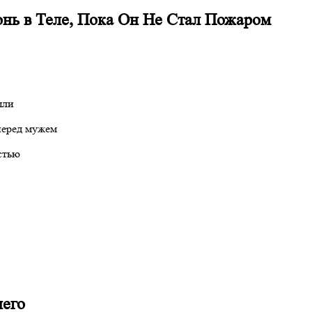
нь в Теле, Пока Он Не Стал Пожаром
шли
перед мужем
стью
него