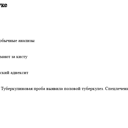
уке
 обычные анализы
мают за кисту
еский аднексит
 Туберкулиновая проба выявила половой туберкулез. Спецлечен